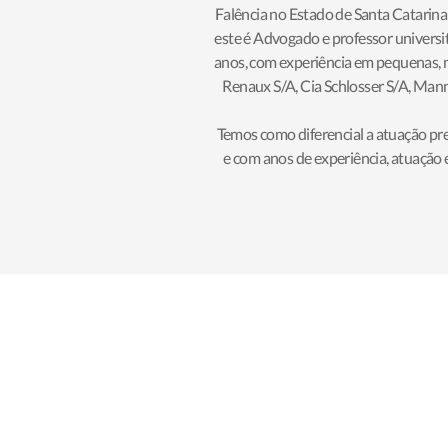
Falência no Estado de Santa Catarin
este é Advogado e professor universit
anos, com experiência em pequenas, mé
Renaux S/A, Cia Schlosser S/A, Mann
Temos como diferencial a atuação pr
e com anos de experiência, atuação 