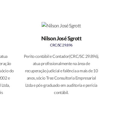
Nilson José Sgrott
CRC/SC 29.896
 atua
Perito contábil e Contador(CRC/SC 29.896),
peração
atua profissionalmente na área de
 sócio do
recuperação judicial e falência a mais de 10
2002 e
anos, sócio Tree Consultoria Empresarial
 Ltda,
Ltda e pós-graduado em auditoria e perícia
is
contábil.