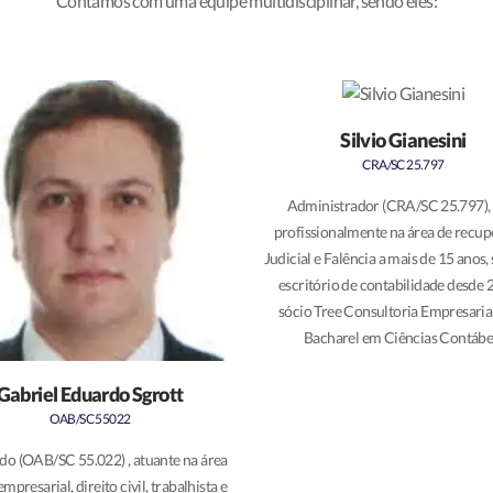
Contamos com uma equipe multidisciplinar, sendo eles:
Silvio Gianesini
CRA/SC 25.797
Administrador (CRA/SC 25.797),
profissionalmente na área de recu
Judicial e Falência a mais de 15 anos,
escritório de contabilidade desde 
sócio Tree Consultoria Empresarial
Bacharel em Ciências Contábe
Gabriel Eduardo Sgrott
OAB/SC 55022
o (OAB/SC 55.022) , atuante na área
empresarial, direito civil, trabalhista e