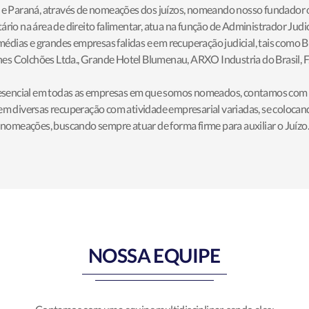
a e Paraná, através de nomeações dos juízos, nomeando nosso fundador o
ário na área de direito falimentar, atua na função de Administrador Judic
dias e grandes empresas falidas e em recuperação judicial, tais como B
es Colchões Ltda., Grande Hotel Blumenau, ARXO Industria do Brasil, F
esencial em todas as empresas em que somos nomeados, contamos com eq
em diversas recuperação com atividade empresarial variadas, se colocan
nomeações, buscando sempre atuar de forma firme para auxiliar o Juízo.
NOSSA EQUIPE