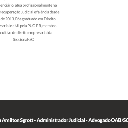
enciário, atua profissionalmente na
 recuperação Judicial e falência desde
 de 2013, Pós graduado em Direito
sarial e civil pela PUC-PR, membro
sultivo de direito empresarial da
Seccional-SC
n Amilton Sgrott - Administrador Judicial - Advogado OAB/S