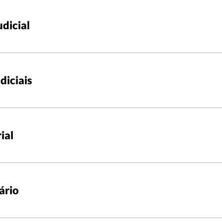
dicial
diciais
ial
ário