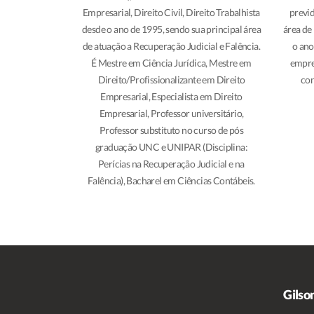
Empresarial, Direito Civil, Direito Trabalhista
previd
desde o ano de 1995, sendo sua principal área
área de
de atuação a Recuperação Judicial e Falência.
o ano
É Mestre em Ciência Jurídica, Mestre em
empre
Direito/Profissionalizante em Direito
con
Empresarial, Especialista em Direito
Empresarial, Professor universitário,
Professor substituto no curso de pós
graduação UNC e UNIPAR (Disciplina:
Perícias na Recuperação Judicial e na
Falência), Bacharel em Ciências Contábeis.
Gilso