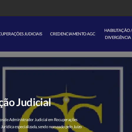
HABILITAÇÃO /
CUPERAÇÕES JUDICIAIS
CREDENCIAMENTO AGC
DIVERGÊNCIA
ão Judicial
gos de Administrador Judicial em Recuperações
 Jurídica especializada, sendo nomeado pelo Juízo