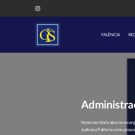
FALÊNCIA
RE
Administraç
Nosso escritório atua no encar
Judicias e Falência como pessoa